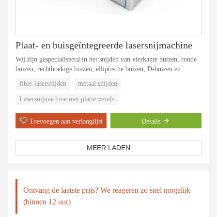
Plaat- en buisgeïntegreerde lasersnijmachine
Wij zijn gespecialiseerd in het snijden van vierkante buizen, ronde
buizen, rechthoekige buizen, elliptische buizen, D-buizen en
zeshoekige buizen
fiber lasersnijden
metaal snijden
De plaat wordt speciaal gebruikt voor het snijden van 0,5-25 mm
koolstofstalen plaat, 0,5-16 mm roestvrijstalen plaat, koudgewalste
Lasersnijmachine met platte vezels
plaat, elektrolytische plaat, 0,5-16 mm aluminiumlegeringsplaat,
0,5-10 mm messing en rood koper en andere metalen materialen.
Toevoegen aan verlanglijst
Details
Petroleumleiding, fitnessapparatuur en andere op buizen gebaseerde
mechanische verwerking, autoproductie,
chassis, kasten en andere plaatgebaseerde mechanische bewerkingen
MEER LADEN
Ontvang de laatste prijs? We reageren zo snel mogelijk
(binnen 12 uur)