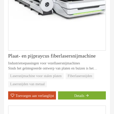
Plaat- en pijpraycus fiberlasersnijmachine
Industrietoepassingen voor vezellasersnijmachines
Sinds het geïntegreerde ontwerp van platen en buizen is het
industriële aanpassingsvermogen van de G-CUT-
Lasersnijmachine voor stalen platen
Fiberlasersnijden
vezellasersnijmachine aanzienlijk verbeterd, inclusief aardolie- en
pijpmateriaal, fitnessapparatuur en ander pijpmateriaal,
Lasersnijden van metaal
voornamelijk mechanische verwerking, automobielproductie,
machinekast en andere plaatmaterialen, voornamelijk mechanische
Toevoegen aan verlanglijst
Details
verwerking. , enz.
Speciaal gebruikt voor het snijden van 0,5-5 mm koolstofstalen
platen (buizen), 0,5-2,5 mm roestvrijstalen platen, gegalvaniseerd