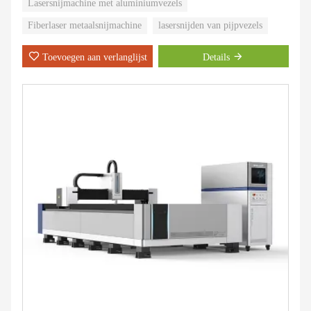
Lasersnijmachine met aluminiumvezels
aan dunne metalen materialen.
Fiberlaser metaalsnijmachine
lasersnijden van pijpvezels
We kunnen elke maand 500 sets fiberlasersnijmachines produceren.
Toevoegen aan verlanglijst
Details
De verkoop van metaalsnijmachines op de Chinese markt en op de
buitenlandse markt kan honderd miljard bedragen.