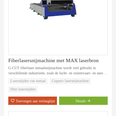
Fiberlasersnijmachine met MAX laserbron
G-CUT fiberlaser metaalsnijmachine wordt veel gebruikt in
verschillende industrieën, zoals de lucht- en ruimtevaart- en auto-
industrie, reclame-industrie, decoratie-industrie, keuken- en
Lasersnijden van metaal
Copperr lasersnijmachine
keukengerei, technische machines, staal en ijzer, auto's, metalen
plaatchassis, productie van airconditioning , snijden van metalen
fiber lasersnijden
platen, metaalbewerking, bouwmodel, enz.
Toevoegen aan verlanglijst
Details
We kunnen elke maand 500 sets fiberlasersnijmachines produceren.
De verkoop van metaalsnijmachines op de Chinese markt en op de