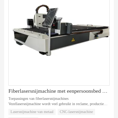
Fiberlasersnijmachine met eenpersoonsbed 1540
Toepassingen van fiberlasersnijmachines
Vezellasersnijmachine wordt veel gebruikt in reclame, productie
van hogedruk- / laagspanningsschakelkasten, accessoires voor
Lasersnijmachine van metaal
CNC-lasersnijmachine
textielmachines, keukenapparatuur, auto's, machines, liften,