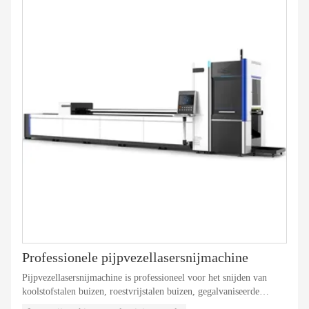
staal (buizen), elektrolytisch verzinkte staalplaten (buizen),
siliciumstaal (buizen) en andere soorten dunne metalen platen en
pijpen. Bereik van buisdiameters: 20-220 mm.
Professionele pijpvezellasersnijmachine
Pijpvezellasersnijmachine is professioneel voor het snijden van
koolstofstalen buizen, roestvrijstalen buizen, gegalvaniseerde
buizen, elektrolytische buizen, siliciumstaal en een verscheidenheid