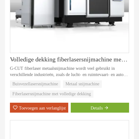
Volledige dekking fiberlasersnijmachine met dubbel bed
G-CUT fiberlaser metaalsnijmachine wordt veel gebruikt in
verschillende industrieën, zoals de lucht- en ruimtevaart- en auto-
industrie, reclame-industrie, decoratie-industrie, keuken- en
Buisvezellasersnijmachine
Metaal snijmachine
keukengerei, technische machines, staal en ijzer, auto's, metalen
plaatchassis, productie van airconditioning , snijden van metalen
Fiberlasersnijmachine met volledige dekking
platen, metaalbewerking, bouwmodel, enz.
Toevoegen aan verlanglijst
Details
We kunnen elke maand 500 sets fiberlasersnijmachines produceren.
De verkoop van metaalsnijmachines op de Chinese markt en op de
buitenlandse markt kan honderd miljard bedragen.