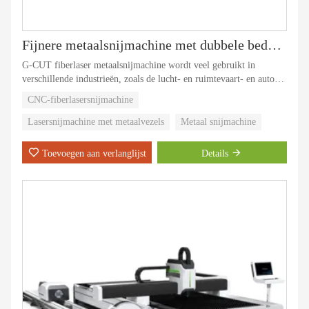
Fijnere metaalsnijmachine met dubbele bedden
G-CUT fiberlaser metaalsnijmachine wordt veel gebruikt in
verschillende industrieën, zoals de lucht- en ruimtevaart- en auto-
industrie, reclame-industrie, decoratie-industrie, keuken- en
CNC-fiberlasersnijmachine
keukengerei, technische machines, staal en ijzer, auto's, metalen
plaatchassis, productie van airconditioning , snijden van metalen
Lasersnijmachine met metaalvezels
Metaal snijmachine
platen, metaalbewerking, bouwmodel, enz.
Toevoegen aan verlanglijst
Details
We kunnen elke maand 500 sets fiberlasersnijmachines produceren.
De verkoop van metaalsnijmachines op de Chinese markt en op de
buitenlandse markt kan honderd miljard bedragen.