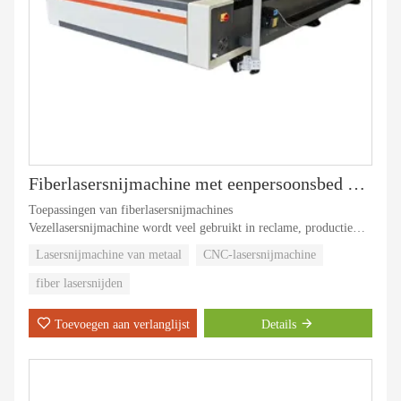
Fiberlasersnijmachine met eenpersoonsbed 1530
Toepassingen van fiberlasersnijmachines
Vezellasersnijmachine wordt veel gebruikt in reclame, productie
van hogedruk- / laagspanningsschakelkasten, accessoires voor
Lasersnijmachine van metaal
CNC-lasersnijmachine
textielmachines, keukenapparatuur, auto's, machines, liften,
elektrische accessoires, veerspiraalstukken, metrolijnonderdelen en
fiber lasersnijden
andere industrieën.
Toevoegen aan verlanglijst
Details