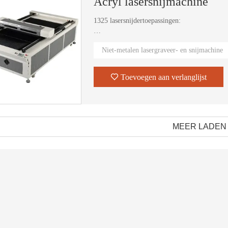
Acryl lasersnijmachine
1325 lasersnijdertoepassingen:
Toepassingsindustrie:
Niet-metalen lasergraveer- en snijmachine
Ambachtelijke geschenken, verpakkingskarton,
decoratie, bamboe- en houtproducten, elektroni
schermen voor mobiele telefoons, PET, access
Toevoegen aan verlanglijst
Toepasselijke materialen:
Plexiglas, synthetisch natuurlijk leer, plastic,
zelfklevende matrijs, elektronisch display, t
en enz.
MEER LADEN