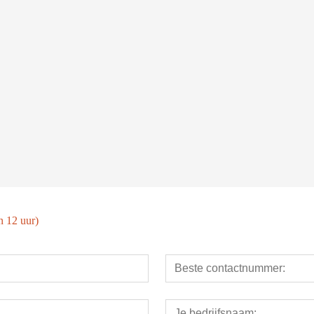
Plaat- en pijpraycus fiberlasersnijmachine
IPG Fiberlasersnijmachine
CO2-
n 12 uur)