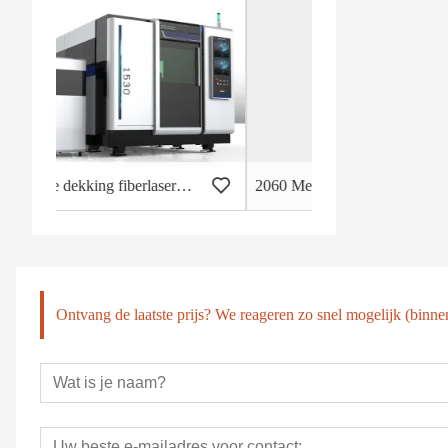
Volledige dekking fiberlasersnijmachine met dubbel bed
2060 Metaalsnijmachine
Ontvang de laatste prijs? We reageren zo snel mogelijk (binne