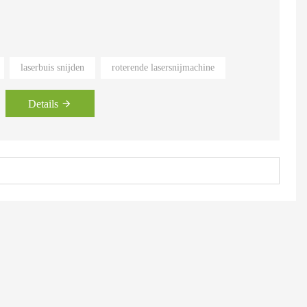
laserbuis snijden
roterende lasersnijmachine
 modellen voor dagelijkse benodigdheden, toonleer, reclame en
sche apparaten, verlichting, papierproducten, kristallen karakters,
oires voor mobiele telefoons en andere matrijzen.
Details
 PVC, papier, hout, bamboe, rubber, hars, digitaal fotolijstsnijden,
ouchscreen van mobiele telefoon, achtergrondverlichtingsbord, LED